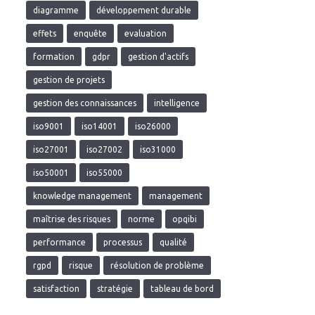
diagramme
développement durable
effets
enquête
evaluation
formation
gdpr
gestion d'actifs
gestion de projets
gestion des connaissances
intelligence
iso9001
iso14001
iso26000
iso27001
iso27002
iso31000
iso50001
iso55000
knowledge management
management
maîtrise des risques
norme
opqibi
performance
processus
qualité
rgpd
risque
résolution de problème
satisfaction
stratégie
tableau de bord