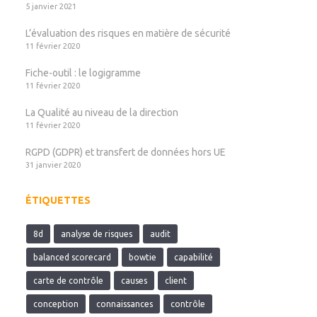
5 janvier 2021
L’évaluation des risques en matière de sécurité
11 février 2020
Fiche-outil : le logigramme
11 février 2020
La Qualité au niveau de la direction
11 février 2020
RGPD (GDPR) et transfert de données hors UE
31 janvier 2020
ÉTIQUETTES
8d
analyse de risques
audit
balanced scorecard
bowtie
capabilité
carte de contrôle
causes
client
conception
connaissances
contrôle