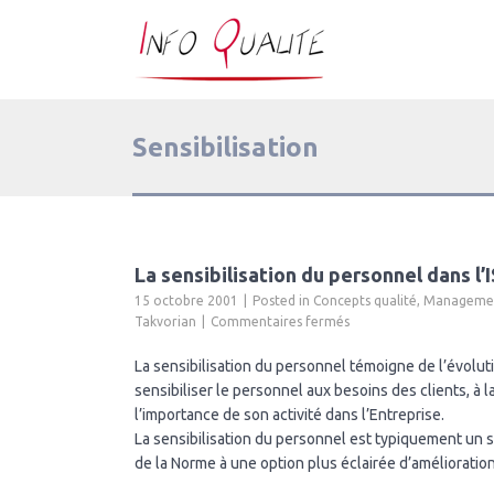
Sensibilisation
La sensibilisation du personnel dans l’
15 octobre 2001
Posted in
Concepts qualité
,
Management
sur
Takvorian
Commentaires fermés
La
sensibilisation
La sensibilisation du personnel témoigne de l’évoluti
du
sensibiliser le personnel aux besoins des clients, à la
personnel
l’importance de son activité dans l’Entreprise.
dans
La sensibilisation du personnel est typiquement un s
l’ISO
de la Norme à une option plus éclairée d’amélioration
9001