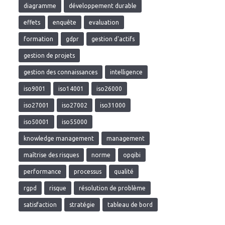
diagramme
développement durable
effets
enquête
evaluation
formation
gdpr
gestion d'actifs
gestion de projets
gestion des connaissances
intelligence
iso9001
iso14001
iso26000
iso27001
iso27002
iso31000
iso50001
iso55000
knowledge management
management
maîtrise des risques
norme
opqibi
performance
processus
qualité
rgpd
risque
résolution de problème
satisfaction
stratégie
tableau de bord