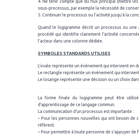
4. Ne tenir compte que du flux principal (mettre le
sous-processus, par exemple la nécessité de conser
5. Continuer le processus ou l’activité jusqu’à la con
Quand le logigramme décrit un processus ou une ac
procédé qui identifie clairement l’activité concer
l’acteur dans une colonne dédiée.
SYMBOLES STANDARDS UTILISES
L’ovale représente un événement qui intervient en dé
Le rectangle représente un événement qui intervient 
Le losange représente une décision ou un choix dans 
La forme finale du logigramme peut être utili
d’apprentissage de ce langage commun.
La communication d’un processus est importante :
– Pour les personnes nouvelles qui ont besoin de con
réfèrent.
– Pour permettre à toute personne de s’appuyer de f