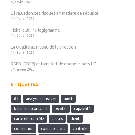
5 janvier 2021
L’évaluation des risques en matière de sécurité
11 février 2020
Fiche-outil : le logigramme
11 février 2020
La Qualité au niveau de la direction
11 février 2020
RGPD (GDPR) et transfert de données hors UE
31 janvier 2020
ÉTIQUETTES
8d
analyse de risques
audit
balanced scorecard
bowtie
capabilité
carte de contrôle
causes
client
conception
connaissances
contrôle