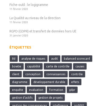
Fiche-outil : le logigramme
11 février 2020
La Qualité au niveau de la direction
11 février 2020
RGPD (GDPR) et transfert de données hors UE
31 janvier 2020
ÉTIQUETTES
8d
analyse de risques
audit
balanced scorecard
bowtie
capabilité
carte de contrôle
causes
client
conception
connaissances
contrôle
diagramme
développement durable
effets
enquête
evaluation
formation
gdpr
gestion d'actifs
gestion de projets
gestion des connaissances
intelligence
iso9001