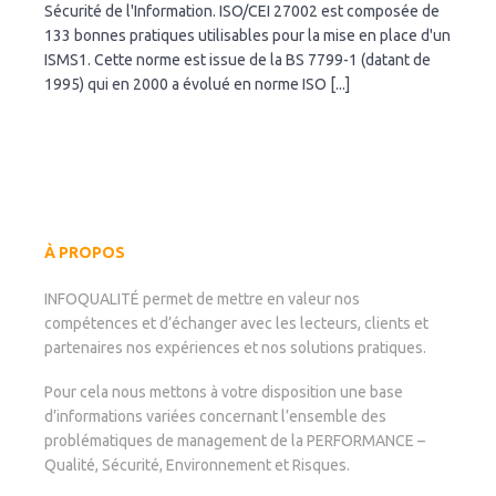
norme
Sécurité de l'Information. ISO/CEI 27002 est composée de
ISO
133 bonnes pratiques utilisables pour la mise en place d'un
27002
ISMS1. Cette norme est issue de la BS 7799-1 (datant de
–
1995) qui en 2000 a évolué en norme ISO [...]
code
de
bonnes
pratiques
pour
le
management
de
À PROPOS
la
sécurité
de
INFOQUALITÉ permet de mettre en valeur nos
l’information
compétences et d’échanger avec les lecteurs, clients et
partenaires nos expériences et nos solutions pratiques.
Pour cela nous mettons à votre disposition une base
d’informations variées concernant l’ensemble des
problématiques de management de la PERFORMANCE –
Qualité, Sécurité, Environnement et Risques.