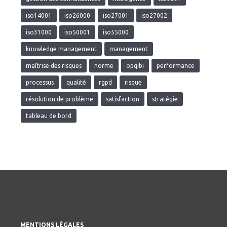
iso14001
iso26000
iso27001
iso27002
iso31000
iso50001
iso55000
knowledge management
management
maîtrise des risques
norme
opqibi
performance
processus
qualité
rgpd
risque
résolution de problème
satisfaction
stratégie
tableau de bord
MENTIONS LÉGALES