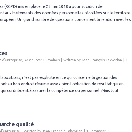
(GDPR)
s (RGPD) mis en place le 25 mai 2018 a pour vocation de
et
nt aux traitements des données personnelles récoltées sur le territoire
sous-
uropéen. Un grand nombre de questions concernent la relation avec les
traitance
ces
d'entreprise
,
Ressources Humaines
Written by
Jean-François Takvorian
1
positions, n'est pas explicite en ce qui concerne la gestion des
t au bon endroit résume assez bien l'obligation de résultat qui en
qui contribuent à assurer la compétence du personnel. Mais tout
arche qualité
'entreprise
Written by
Jean-François Takvorian
1 Comment