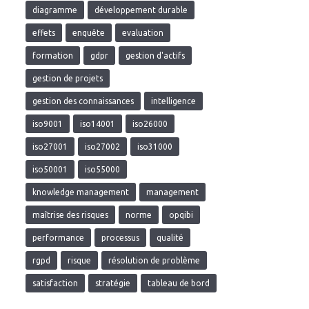
diagramme
développement durable
effets
enquête
evaluation
formation
gdpr
gestion d'actifs
gestion de projets
gestion des connaissances
intelligence
iso9001
iso14001
iso26000
iso27001
iso27002
iso31000
iso50001
iso55000
knowledge management
management
maîtrise des risques
norme
opqibi
performance
processus
qualité
rgpd
risque
résolution de problème
satisfaction
stratégie
tableau de bord