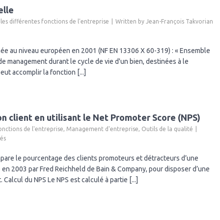
elle
 les différentes fonctions de l'entreprise
Written by
Jean-François Takvorian
née au niveau européen en 2001 (NF EN 13306 X 60-319) : « Ensemble
 de management durant le cycle de vie d'un bien, destinées à le
eut accomplir la fonction [...]
n client en utilisant le Net Promoter Score (NPS)
onctions de l'entreprise
,
Management d'entreprise
,
Outils de la qualité
sur
és
Evaluer
la
pare le pourcentage des clients promoteurs et détracteurs d’une
fidélité
ppé en 2003 par Fred Reichheld de Bain & Company, pour disposer d’une
et
 Calcul du NPS Le NPS est calculé à partie [...]
la
recommandation
client
en