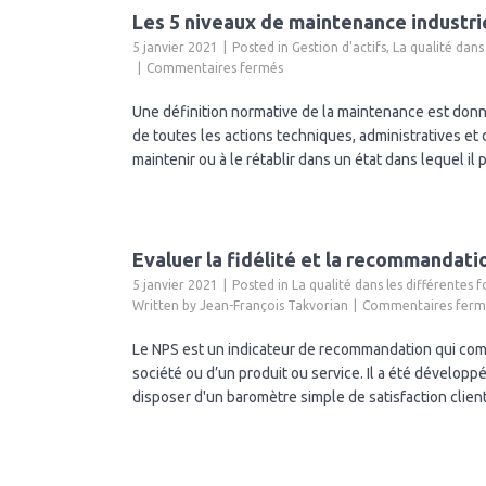
Les 5 niveaux de maintenance industri
5 janvier 2021
Posted in
Gestion d'actifs
,
La qualité dans
sur
Commentaires fermés
Les
5
Une définition normative de la maintenance est don
niveaux
de toutes les actions techniques, administratives et
de
maintenir ou à le rétablir dans un état dans lequel il p
maintenance
industrielle
Evaluer la fidélité et la recommandatio
5 janvier 2021
Posted in
La qualité dans les différentes f
Written by
Jean-François Takvorian
Commentaires ferm
Le NPS est un indicateur de recommandation qui com
société ou d’un produit ou service. Il a été dévelo
disposer d'un baromètre simple de satisfaction client.