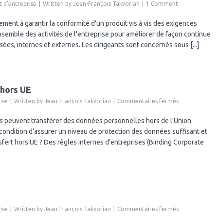
d'entreprise
Written by
Jean-François Takvorian
1 Comment
nt à garantir la conformité d'un produit vis à vis des exigences
ensemble des activités de l'entreprise pour améliorer de façon continue
sées, internes et externes. Les dirigeants sont concernés sous [...]
 hors UE
sur
ise
Written by
Jean-François Takvorian
Commentaires fermés
RGPD
(GDPR)
ts peuvent transférer des données personnelles hors de l’Union
et
ndition d’assurer un niveau de protection des données suffisant et
transfert
nsfert hors UE ? Des règles internes d’entreprises (Binding Corporate
de
données
hors
UE
sur
ise
Written by
Jean-François Takvorian
Commentaires fermés
RGPD