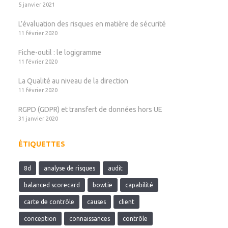
5 janvier 2021
L’évaluation des risques en matière de sécurité
11 février 2020
Fiche-outil : le logigramme
11 février 2020
La Qualité au niveau de la direction
11 février 2020
RGPD (GDPR) et transfert de données hors UE
31 janvier 2020
ÉTIQUETTES
8d
analyse de risques
audit
balanced scorecard
bowtie
capabilité
carte de contrôle
causes
client
conception
connaissances
contrôle