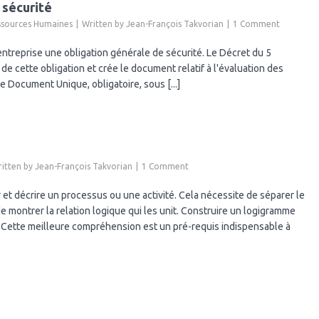
utilisant
 sécurité
le
ssources Humaines
Written by
Jean-François Takvorian
1 Comment
Net
Promoter
ntreprise une obligation générale de sécurité. Le Décret du 5
Score
e cette obligation et crée le document relatif à l'évaluation des
(NPS)
 le Document Unique, obligatoire, sous [...]
itten by
Jean-François Takvorian
1 Comment
et décrire un processus ou une activité. Cela nécessite de séparer le
e montrer la relation logique qui les unit. Construire un logigramme
Cette meilleure compréhension est un pré-requis indispensable à