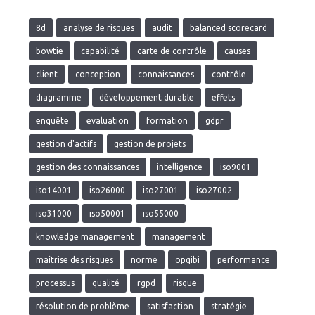
8d
analyse de risques
audit
balanced scorecard
bowtie
capabilité
carte de contrôle
causes
client
conception
connaissances
contrôle
diagramme
développement durable
effets
enquête
evaluation
formation
gdpr
gestion d'actifs
gestion de projets
gestion des connaissances
intelligence
iso9001
iso14001
iso26000
iso27001
iso27002
iso31000
iso50001
iso55000
knowledge management
management
maîtrise des risques
norme
opqibi
performance
processus
qualité
rgpd
risque
résolution de problème
satisfaction
stratégie