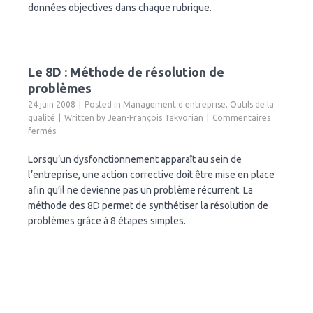
données objectives dans chaque rubrique.
Le 8D : Méthode de résolution de
problèmes
24 juin 2008
Posted in
Management d'entreprise
,
Outils de la
qualité
Written by
Jean-François Takvorian
Commentaires
sur
fermés
Le
8D
Lorsqu’un dysfonctionnement apparaît au sein de
:
l’entreprise, une action corrective doit être mise en place
Méthode
afin qu’il ne devienne pas un problème récurrent. La
de
méthode des 8D permet de synthétiser la résolution de
résolution
problèmes grâce à 8 étapes simples.
de
problèmes