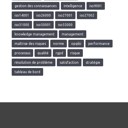
gestion des connaissances
intelligence
iso9001
iso14001
iso26000
iso27001
iso27002
iso31000
iso50001
iso55000
knowledge management
management
maîtrise des risques
norme
opqibi
performance
processus
qualité
rgpd
risque
résolution de problème
satisfaction
stratégie
tableau de bord