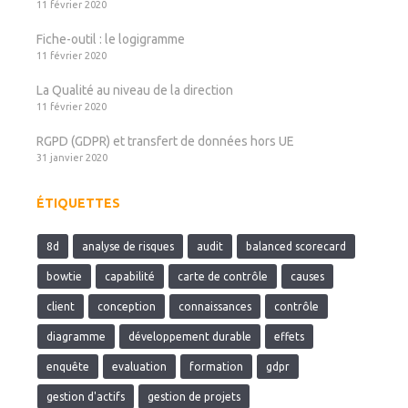
11 février 2020
Fiche-outil : le logigramme
11 février 2020
La Qualité au niveau de la direction
11 février 2020
RGPD (GDPR) et transfert de données hors UE
31 janvier 2020
ÉTIQUETTES
8d
analyse de risques
audit
balanced scorecard
bowtie
capabilité
carte de contrôle
causes
client
conception
connaissances
contrôle
diagramme
développement durable
effets
enquête
evaluation
formation
gdpr
gestion d'actifs
gestion de projets