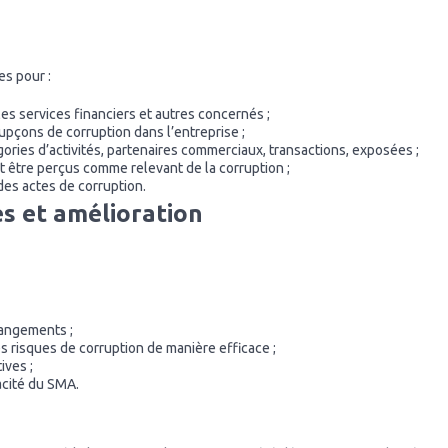
es pour :
les services financiers et autres concernés ;
oupçons de corruption dans l’entreprise ;
gories d’activités, partenaires commerciaux, transactions, exposées ;
 être perçus comme relevant de la corruption ;
des actes de corruption.
s et amélioration
hangements ;
s risques de corruption de manière efficace ;
ives ;
acité du SMA.