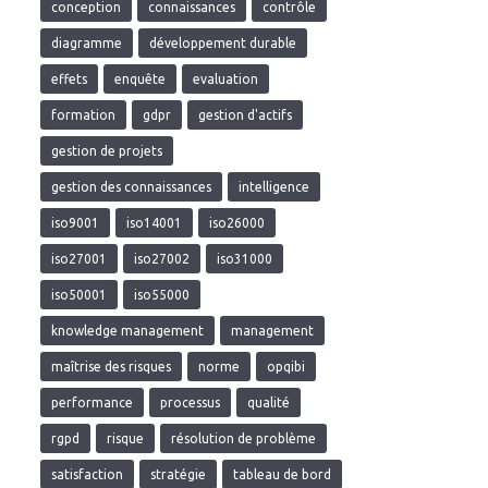
conception
connaissances
contrôle
diagramme
développement durable
effets
enquête
evaluation
formation
gdpr
gestion d'actifs
gestion de projets
gestion des connaissances
intelligence
iso9001
iso14001
iso26000
iso27001
iso27002
iso31000
iso50001
iso55000
knowledge management
management
maîtrise des risques
norme
opqibi
performance
processus
qualité
rgpd
risque
résolution de problème
satisfaction
stratégie
tableau de bord