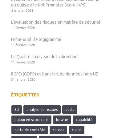
en utilisant le Net Promoter Score (NPS)
5 janvier 2021
L’évaluation des risques en matière de sécurité
11 février 2020
Fiche-outil : le logigramme
11 février 2020
La Qualité au niveau de la direction
11 février 2020
RGPD (GDPR) et transfert de données hors UE
31 janvier 2020
ÉTIQUETTES
8d
analyse de risques
audit
balanced scorecard
bowtie
capabilité
carte de contrôle
causes
client