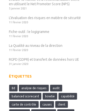
en utilisant le Net Promoter Score (NPS)
5 janvier 2021
L’évaluation des risques en matière de sécurité
11 février 2020
Fiche-outil : le logigramme
11 février 2020
La Qualité au niveau de la direction
11 février 2020
RGPD (GDPR) et transfert de données hors UE
31 janvier 2020
ÉTIQUETTES
8d
analyse de risques
audit
balanced scorecard
bowtie
capabilité
carte de contrôle
causes
client