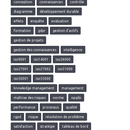
conception
connaissances
contrôle
diagramme
développement durable
effets
enquête
evaluation
formation
gdpr
gestion d'actifs
gestion de projets
gestion des connaissances
intelligence
iso9001
iso14001
iso26000
iso27001
iso27002
iso31000
iso50001
iso55000
knowledge management
management
maîtrise des risques
norme
opqibi
performance
processus
qualité
rgpd
risque
résolution de problème
satisfaction
stratégie
tableau de bord