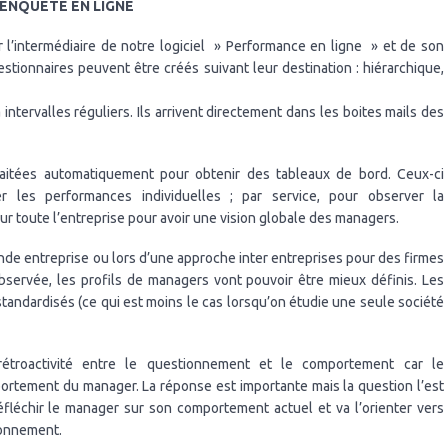
 ENQUETE EN LIGNE
r l’intermédiaire de notre logiciel » Performance en ligne » et de son
tionnaires peuvent être créés suivant leur destination : hiérarchique,
ntervalles réguliers. Ils arrivent directement dans les boites mails des
raitées automatiquement pour obtenir des tableaux de bord. Ceux-ci
r les performances individuelles ; par service, pour observer la
r toute l’entreprise pour avoir une vision globale des managers.
nde entreprise ou lors d’une approche inter entreprises pour des firmes
bservée, les profils de managers vont pouvoir être mieux définis. Les
andardisés (ce qui est moins le cas lorsqu’on étudie une seule société
rétroactivité entre le questionnement et le comportement car le
tement du manager. La réponse est importante mais la question l’est
réfléchir le manager sur son comportement actuel et va l’orienter vers
ionnement.