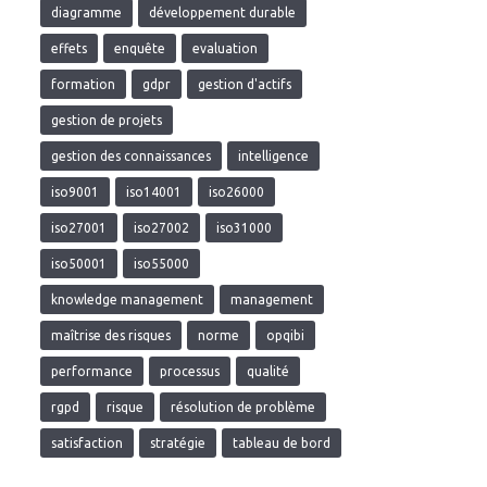
diagramme
développement durable
effets
enquête
evaluation
formation
gdpr
gestion d'actifs
gestion de projets
gestion des connaissances
intelligence
iso9001
iso14001
iso26000
iso27001
iso27002
iso31000
iso50001
iso55000
knowledge management
management
maîtrise des risques
norme
opqibi
performance
processus
qualité
rgpd
risque
résolution de problème
satisfaction
stratégie
tableau de bord