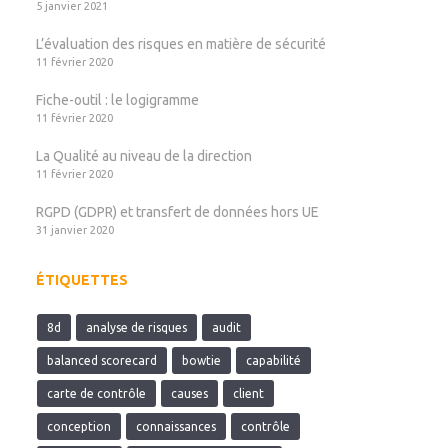
5 janvier 2021
L’évaluation des risques en matière de sécurité
11 février 2020
Fiche-outil : le logigramme
11 février 2020
La Qualité au niveau de la direction
11 février 2020
RGPD (GDPR) et transfert de données hors UE
31 janvier 2020
ÉTIQUETTES
8d
analyse de risques
audit
balanced scorecard
bowtie
capabilité
carte de contrôle
causes
client
conception
connaissances
contrôle