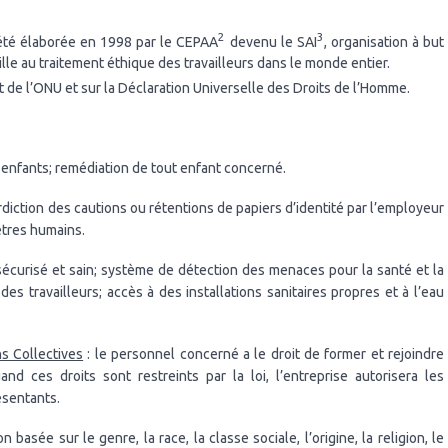
2
3
 été élaborée en 1998 par le CEPAA
devenu le SAI
, organisation à but
lle au traitement éthique des travailleurs dans le monde entier.
t de l’ONU et sur la Déclaration Universelle des Droits de l’Homme.
es enfants; remédiation de tout enfant concerné.
terdiction des cautions ou rétentions de papiers d’identité par l’employeur
’êtres humains.
sécurisé et sain; système de détection des menaces pour la santé et la
des travailleurs; accès à des installations sanitaires propres et à l’eau
ns Collectives
: le personnel concerné a le droit de former et rejoindre
nd ces droits sont restreints par la loi, l’entreprise autorisera les
ésentants.
on basée sur le genre, la race, la classe sociale, l’origine, la religion, le