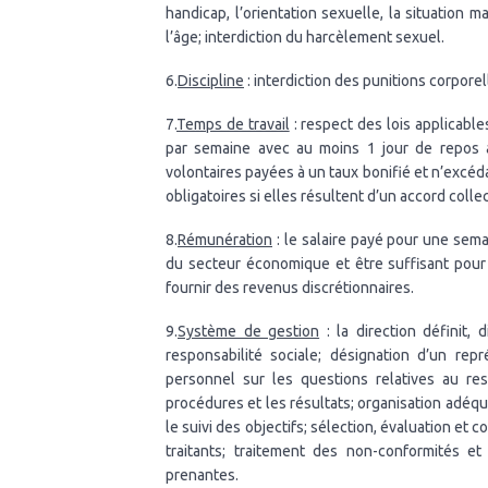
handicap, l’orientation sexuelle, la situation mar
l’âge; interdiction du harcèlement sexuel.
6.
Discipline
: interdiction des punitions corpore
7.
Temps de travail
: respect des lois applicable
par semaine avec au moins 1 jour de repos à 
volontaires payées à un taux bonifié et n’excé
obligatoires si elles résultent d’un accord collec
8.
Rémunération
: le salaire payé pour une semai
du secteur économique et être suffisant pour s
fournir des revenus discrétionnaires.
9.
Système de gestion
: la direction définit,
responsabilité sociale; désignation d’un rep
personnel sur les questions relatives au res
procédures et les résultats; organisation adéqu
le suivi des objectifs; sélection, évaluation et 
traitants; traitement des non-conformités et
prenantes.