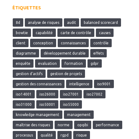
ÉTIQUETTES
8d
analyse de risques
audit
balanced scorecard
bowtie
capabilité
carte de contrôle
causes
client
conception
connaissances
contrôle
diagramme
développement durable
effets
enquête
evaluation
formation
gdpr
gestion d'actifs
gestion de projets
gestion des connaissances
intelligence
iso9001
iso14001
iso26000
iso27001
iso27002
iso31000
iso50001
iso55000
knowledge management
management
maîtrise des risques
norme
opqibi
performance
processus
qualité
rgpd
risque