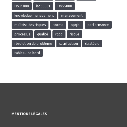
iso31000
iso50001
iso55000
knowledge management
management
maîtrise des risques
norme
opqibi
performance
processus
qualité
rgpd
risque
résolution de problème
satisfaction
stratégie
tableau de bord
MENTIONS LÉGALES