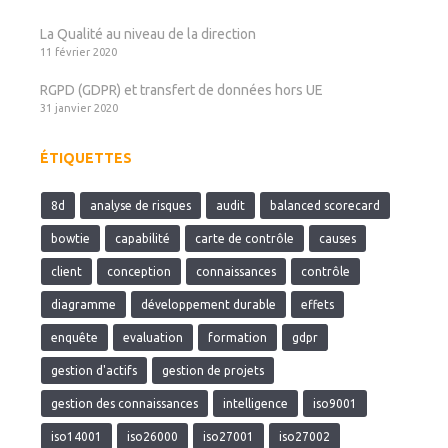
La Qualité au niveau de la direction
11 février 2020
RGPD (GDPR) et transfert de données hors UE
31 janvier 2020
ÉTIQUETTES
8d
analyse de risques
audit
balanced scorecard
bowtie
capabilité
carte de contrôle
causes
client
conception
connaissances
contrôle
diagramme
développement durable
effets
enquête
evaluation
formation
gdpr
gestion d'actifs
gestion de projets
gestion des connaissances
intelligence
iso9001
iso14001
iso26000
iso27001
iso27002