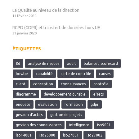
La Qualité au niveau de la direction
11 février 2020
RGPD (GDPR) et transfert de données hors UE
31 janvier 2020
ÉTIQUETTES
8d
analyse de risques
audit
balanced scorecard
bowtie
capabilité
carte de contrôle
causes
client
conception
connaissances
contrôle
diagramme
développement durable
effets
enquête
evaluation
formation
gdpr
gestion d'actifs
gestion de projets
gestion des connaissances
intelligence
iso9001
iso14001
iso26000
iso27001
iso27002