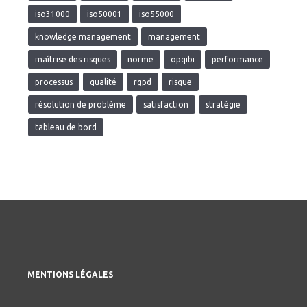
iso31000
iso50001
iso55000
knowledge management
management
maîtrise des risques
norme
opqibi
performance
processus
qualité
rgpd
risque
résolution de problème
satisfaction
stratégie
tableau de bord
MENTIONS LÉGALES