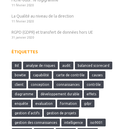
Fiche-outil : le logigramme
11 février 2020
La Qualité au niveau de la direction
11 février 2020
RGPD (GDPR) et transfert de données hors UE
31 janvier 2020
ÉTIQUETTES
8d
analyse de risques
audit
balanced scorecard
bowtie
capabilité
carte de contrôle
causes
client
conception
connaissances
contrôle
diagramme
développement durable
effets
enquête
evaluation
formation
gdpr
gestion d'actifs
gestion de projets
gestion des connaissances
intelligence
iso9001