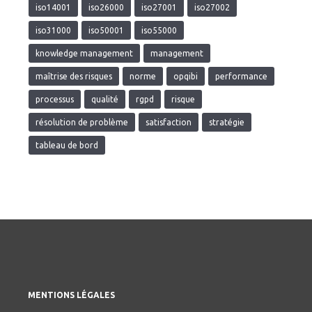
iso14001
iso26000
iso27001
iso27002
iso31000
iso50001
iso55000
knowledge management
management
maîtrise des risques
norme
opqibi
performance
processus
qualité
rgpd
risque
résolution de problème
satisfaction
stratégie
tableau de bord
MENTIONS LÉGALES