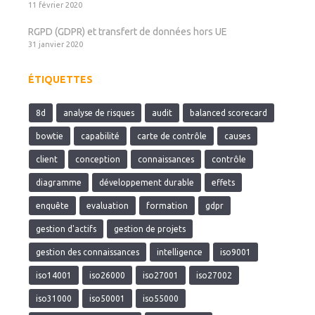
11 février 2020
RGPD (GDPR) et transfert de données hors UE
31 janvier 2020
ÉTIQUETTES
8d
analyse de risques
audit
balanced scorecard
bowtie
capabilité
carte de contrôle
causes
client
conception
connaissances
contrôle
diagramme
développement durable
effets
enquête
evaluation
formation
gdpr
gestion d'actifs
gestion de projets
gestion des connaissances
intelligence
iso9001
iso14001
iso26000
iso27001
iso27002
iso31000
iso50001
iso55000