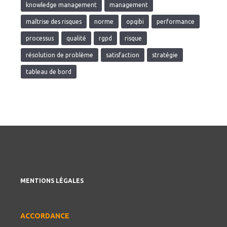
knowledge management
management
maîtrise des risques
norme
opqibi
performance
processus
qualité
rgpd
risque
résolution de problème
satisfaction
stratégie
tableau de bord
MENTIONS LÉGALES
ACCORDANCE