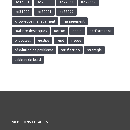
iso14001
iso26000
iso27001
iso27002
iso31000
iso50001
iso55000
knowledge management
management
maîtrise des risques
norme
opqibi
performance
processus
qualité
rgpd
risque
résolution de problème
satisfaction
stratégie
tableau de bord
MENTIONS LÉGALES