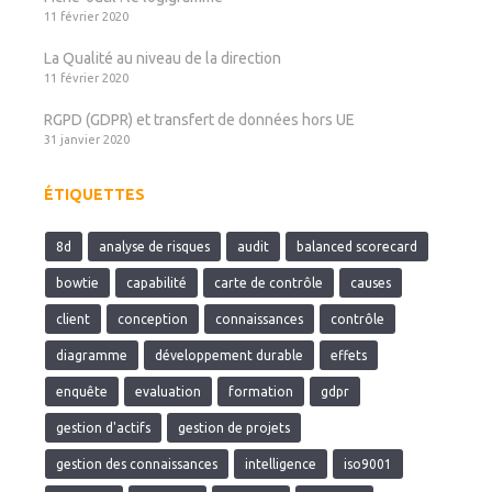
11 février 2020
La Qualité au niveau de la direction
11 février 2020
RGPD (GDPR) et transfert de données hors UE
31 janvier 2020
ÉTIQUETTES
8d
analyse de risques
audit
balanced scorecard
bowtie
capabilité
carte de contrôle
causes
client
conception
connaissances
contrôle
diagramme
développement durable
effets
enquête
evaluation
formation
gdpr
gestion d'actifs
gestion de projets
gestion des connaissances
intelligence
iso9001