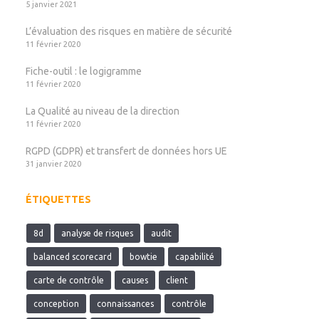
5 janvier 2021
L’évaluation des risques en matière de sécurité
11 février 2020
Fiche-outil : le logigramme
11 février 2020
La Qualité au niveau de la direction
11 février 2020
RGPD (GDPR) et transfert de données hors UE
31 janvier 2020
ÉTIQUETTES
8d
analyse de risques
audit
balanced scorecard
bowtie
capabilité
carte de contrôle
causes
client
conception
connaissances
contrôle