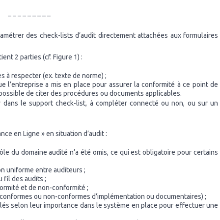
– – – – – – – – –
amétrer des check-lists d’audit directement attachées aux formulaires
nt 2 parties (cf. Figure 1) :
les à respecter (ex. texte de norme) ;
ue l’entreprise a mis en place pour assurer la conformité à ce point de
t possible de citer des procédures ou documents applicables.
ur dans le support check-list, à compléter connecté ou non, ou sur un
nce en Ligne » en situation d’audit :
le du domaine audité n’a été omis, ce qui est obligatoire pour certains
on uniforme entre auditeurs ;
fil des audits ;
formité et de non-conformité ;
ts conformes ou non-conformes d’implémentation ou documentaires) ;
ôlés selon leur importance dans le système en place pour effectuer une