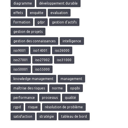
diagramme
développement durable
effets
enquête
evaluation
formation
gdpr
gestion d'actifs
gestion de projets
gestion des connaissances
intelligence
iso9001
iso14001
iso26000
iso27001
iso27002
iso31000
iso50001
iso55000
knowledge management
management
maîtrise des risques
norme
opqibi
performance
processus
qualité
rgpd
risque
résolution de problème
satisfaction
stratégie
tableau de bord