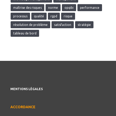
maîtrise des risques
norme
opqibi
performance
processus
qualité
rgpd
risque
résolution de problème
satisfaction
stratégie
tableau de bord
MENTIONS LÉGALES
ACCORDANCE