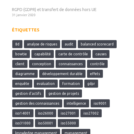
RGPD (GDPR) et transfert de données hors UE
31 janvier 2020
ÉTIQUETTES
8d
analyse de risques
audit
balanced scorecard
bowtie
capabilité
carte de contrôle
causes
client
conception
connaissances
contrôle
diagramme
développement durable
effets
enquête
evaluation
formation
gdpr
gestion d'actifs
gestion de projets
gestion des connaissances
intelligence
iso9001
iso14001
iso26000
iso27001
iso27002
iso31000
iso50001
iso55000
knowledge management
management