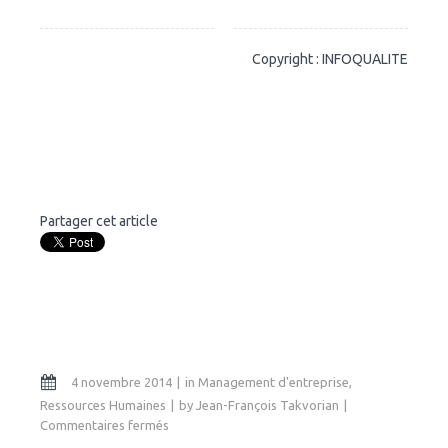
Copyright : INFOQUALITE
Partager cet article
4 novembre 2014
in
Management d'entreprise
,
Ressources Humaines
by
Jean-François Takvorian
sur
Commentaires fermés
L’analyse