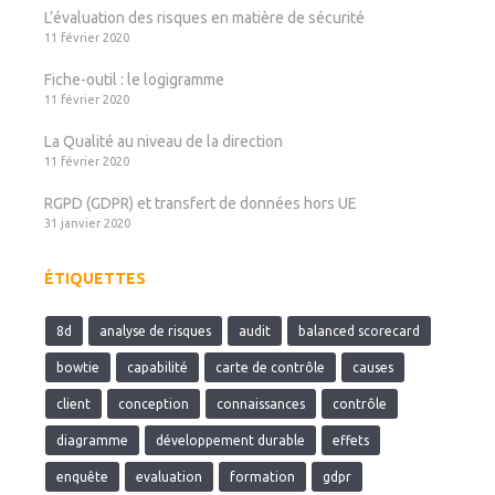
L’évaluation des risques en matière de sécurité
11 février 2020
Fiche-outil : le logigramme
11 février 2020
La Qualité au niveau de la direction
11 février 2020
RGPD (GDPR) et transfert de données hors UE
31 janvier 2020
ÉTIQUETTES
8d
analyse de risques
audit
balanced scorecard
bowtie
capabilité
carte de contrôle
causes
client
conception
connaissances
contrôle
diagramme
développement durable
effets
enquête
evaluation
formation
gdpr