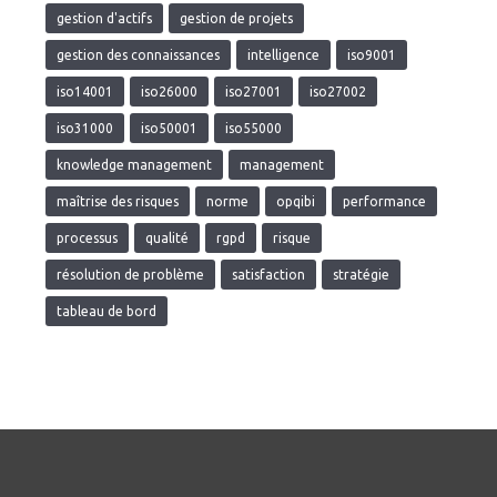
gestion d'actifs
gestion de projets
gestion des connaissances
intelligence
iso9001
iso14001
iso26000
iso27001
iso27002
iso31000
iso50001
iso55000
knowledge management
management
maîtrise des risques
norme
opqibi
performance
processus
qualité
rgpd
risque
résolution de problème
satisfaction
stratégie
tableau de bord