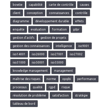
bowtie
capabilité
carte de contrôle
causes
client
conception
connaissances
contrôle
diagramme
développement durable
effets
enquête
evaluation
formation
gdpr
gestion d'actifs
gestion de projets
gestion des connaissances
intelligence
iso9001
iso14001
iso26000
iso27001
iso27002
iso31000
iso50001
iso55000
knowledge management
management
maîtrise des risques
norme
opqibi
performance
processus
qualité
rgpd
risque
résolution de problème
satisfaction
stratégie
tableau de bord