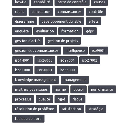
bowtie
capabilité
carte de contrôle
causes
client
conception
connaissances
contrôle
diagramme
développement durable
effets
enquête
evaluation
formation
gdpr
gestion d'actifs
gestion de projets
gestion des connaissances
intelligence
iso9001
iso14001
iso26000
iso27001
iso27002
iso31000
iso50001
iso55000
knowledge management
management
maîtrise des risques
norme
opqibi
performance
processus
qualité
rgpd
risque
résolution de problème
satisfaction
stratégie
tableau de bord