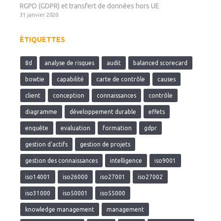
RGPD (GDPR) et transfert de données hors UE
31 janvier 2020
ÉTIQUETTES
8d
analyse de risques
audit
balanced scorecard
bowtie
capabilité
carte de contrôle
causes
client
conception
connaissances
contrôle
diagramme
développement durable
effets
enquête
evaluation
formation
gdpr
gestion d'actifs
gestion de projets
gestion des connaissances
intelligence
iso9001
iso14001
iso26000
iso27001
iso27002
iso31000
iso50001
iso55000
knowledge management
management