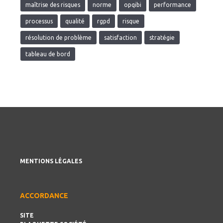
maîtrise des risques
norme
opqibi
performance
processus
qualité
rgpd
risque
résolution de problème
satisfaction
stratégie
tableau de bord
MENTIONS LÉGALES
ACCORDANCE
SITE