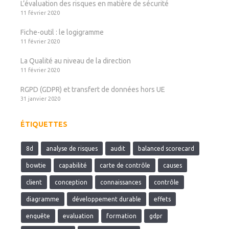
L’évaluation des risques en matière de sécurité
11 février 2020
Fiche-outil : le logigramme
11 février 2020
La Qualité au niveau de la direction
11 février 2020
RGPD (GDPR) et transfert de données hors UE
31 janvier 2020
ÉTIQUETTES
8d
analyse de risques
audit
balanced scorecard
bowtie
capabilité
carte de contrôle
causes
client
conception
connaissances
contrôle
diagramme
développement durable
effets
enquête
evaluation
formation
gdpr