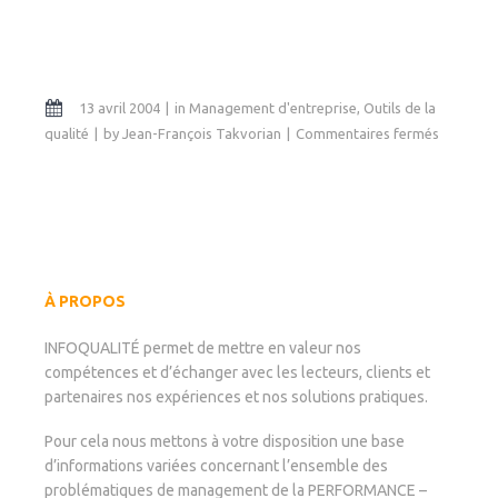
13 avril 2004
in
Management d'entreprise
,
Outils de la
sur
qualité
by
Jean-François Takvorian
Commentaires fermés
Fiche-
outil
:
la
matrice
de
compatib
À PROPOS
INFOQUALITÉ permet de mettre en valeur nos
compétences et d’échanger avec les lecteurs, clients et
partenaires nos expériences et nos solutions pratiques.
Pour cela nous mettons à votre disposition une base
d’informations variées concernant l’ensemble des
problématiques de management de la PERFORMANCE –