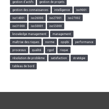
gestion d'actifs
gestion de projets
gestion des connaissances
intelligence
iso9001
iso14001
iso26000
iso27001
iso27002
iso31000
iso50001
iso55000
knowledge management
management
maîtrise des risques
norme
opqibi
performance
processus
qualité
rgpd
risque
résolution de problème
satisfaction
stratégie
tableau de bord