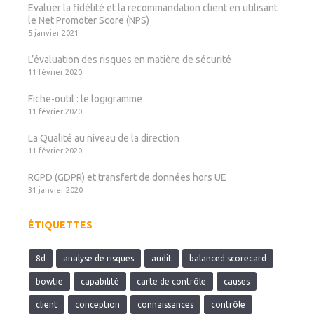
Evaluer la fidélité et la recommandation client en utilisant
le Net Promoter Score (NPS)
5 janvier 2021
L’évaluation des risques en matière de sécurité
11 février 2020
Fiche-outil : le logigramme
11 février 2020
La Qualité au niveau de la direction
11 février 2020
RGPD (GDPR) et transfert de données hors UE
31 janvier 2020
ÉTIQUETTES
8d
analyse de risques
audit
balanced scorecard
bowtie
capabilité
carte de contrôle
causes
client
conception
connaissances
contrôle