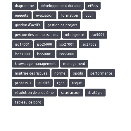
diagramme
développement durable
effets
enquête
evaluation
formation
gdpr
gestion d'actifs
gestion de projets
gestion des connaissances
intelligence
iso9001
iso14001
iso26000
iso27001
iso27002
iso31000
iso50001
iso55000
knowledge management
management
maîtrise des risques
norme
opqibi
performance
processus
qualité
rgpd
risque
résolution de problème
satisfaction
stratégie
tableau de bord