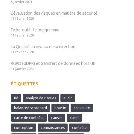
5 janvier 2021
L’évaluation des risques en matière de sécurité
11 février 2020
Fiche-outil : le logigramme
11 février 2020
La Qualité au niveau de la direction
11 février 2020
RGPD (GDPR) et transfert de données hors UE
31 janvier 2020
ÉTIQUETTES
8d
analyse de risques
audit
balanced scorecard
bowtie
capabilité
carte de contrôle
causes
client
conception
connaissances
contrôle