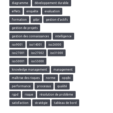
diagramme
développement durable
effets
enquête
evaluation
formation
gdpr
gestion d'actifs
gestion de projets
gestion des connaissances
intelligence
iso9001
iso14001
iso26000
iso27001
iso27002
iso31000
iso50001
iso55000
knowledge management
management
maîtrise des risques
norme
opqibi
performance
processus
qualité
rgpd
risque
résolution de problème
satisfaction
stratégie
tableau de bord