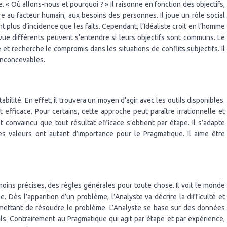
e. « Où allons-nous et pourquoi ? » Il raisonne en fonction des objectifs,
ière au facteur humain, aux besoins des personnes. Il joue un rôle social
t plus d’incidence que les faits. Cependant, l’Idéaliste croit en l’homme
ue différents peuvent s’entendre si leurs objectifs sont communs. Le
le et recherche le compromis dans les situations de conflits subjectifs. Il
 inconcevables.
bilité. En effet, il trouvera un moyen d’agir avec les outils disponibles.
et efficace. Pour certains, cette approche peut paraître irrationnelle et
 convaincu que tout résultat efficace s’obtient par étape. Il s’adapte
les valeurs ont autant d’importance pour le Pragmatique. Il aime être
oins précises, des règles générales pour toute chose. Il voit le monde
e. Dès l’apparition d’un problème, l’Analyste va décrire la difficulté et
mettant de résoudre le problème. L’Analyste se base sur des données
ils. Contrairement au Pragmatique qui agit par étape et par expérience,