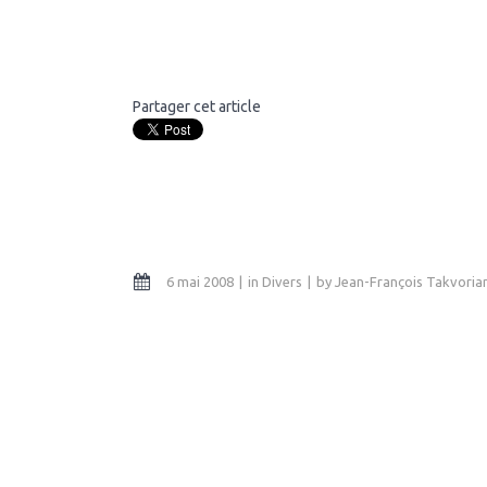
Partager cet article
6 mai 2008
in
Divers
by
Jean-François Takvoria